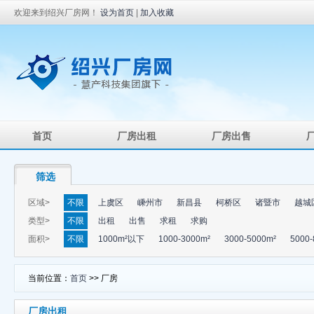
欢迎来到绍兴厂房网！
设为首页
|
加入收藏
首页
厂房出租
厂房出售
筛选
区域>
不限
上虞区
嵊州市
新昌县
柯桥区
诸暨市
越城
类型>
不限
出租
出售
求租
求购
面积>
不限
1000m²以下
1000-3000m²
3000-5000m²
5000-
当前位置：
首页
>> 厂房
厂房出租