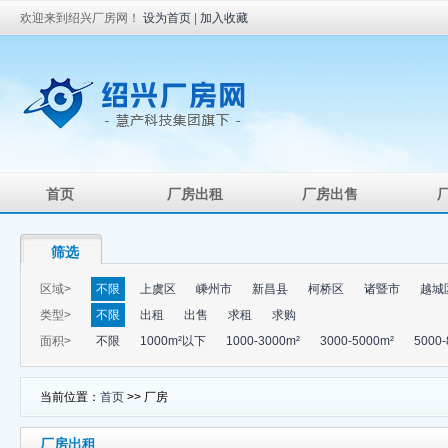
欢迎来到绍兴厂房网！
设为首页
|
加入收藏
首页
厂房出租
厂房出售
筛选
区域>
不限
上虞区
嵊州市
新昌县
柯桥区
诸暨市
越城
类型>
不限
出租
出售
求租
求购
面积>
不限
1000m²以下
1000-3000m²
3000-5000m²
5000-
当前位置：
首页
>> 厂房
厂房出租