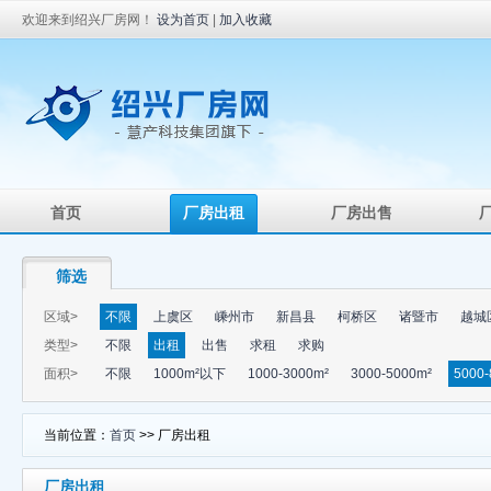
欢迎来到绍兴厂房网！
设为首页
|
加入收藏
首页
厂房出租
厂房出售
筛选
区域>
不限
上虞区
嵊州市
新昌县
柯桥区
诸暨市
越城
类型>
不限
出租
出售
求租
求购
面积>
不限
1000m²以下
1000-3000m²
3000-5000m²
5000-
当前位置：
首页
>> 厂房出租
厂房出租