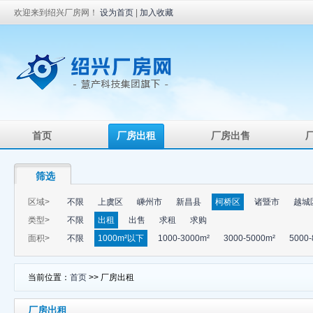
欢迎来到绍兴厂房网！
设为首页
|
加入收藏
首页
厂房出租
厂房出售
筛选
区域>
不限
上虞区
嵊州市
新昌县
柯桥区
诸暨市
越城
类型>
不限
出租
出售
求租
求购
面积>
不限
1000m²以下
1000-3000m²
3000-5000m²
5000-
当前位置：
首页
>> 厂房出租
厂房出租