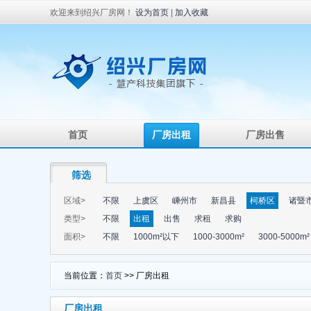
欢迎来到绍兴厂房网！
设为首页
|
加入收藏
首页
厂房出租
厂房出售
筛选
区域>
不限
上虞区
嵊州市
新昌县
柯桥区
诸暨
类型>
不限
出租
出售
求租
求购
面积>
不限
1000m²以下
1000-3000m²
3000-5000m²
当前位置：
首页
>> 厂房出租
厂房出租