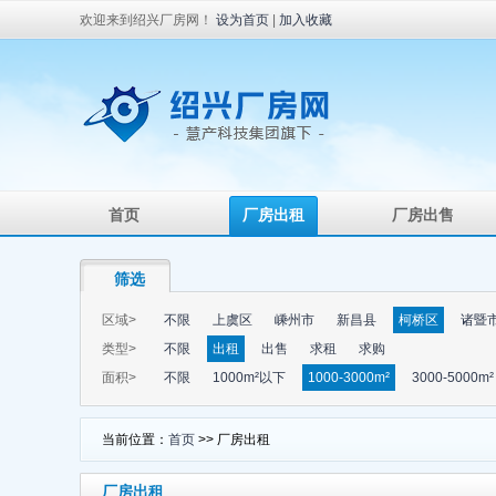
欢迎来到绍兴厂房网！
设为首页
|
加入收藏
首页
厂房出租
厂房出售
筛选
区域>
不限
上虞区
嵊州市
新昌县
柯桥区
诸暨
类型>
不限
出租
出售
求租
求购
面积>
不限
1000m²以下
1000-3000m²
3000-5000m²
当前位置：
首页
>> 厂房出租
厂房出租